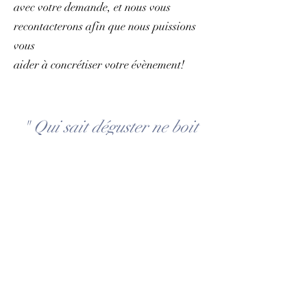
avec votre demande, et nous vous
recontacterons afin que nous puissions
vous
aider à concrétiser votre évènement!
" Qui sait déguster ne boit
plus de vin, mais goûte
des
secrets
"
Salvador DALI
Contactez-nous